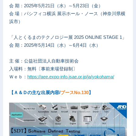
会 期：2025年5月21日（水）～5月23日（金）
会 場：パシフィコ横浜 展示ホール・ノース（神奈川県横
浜市）
「人とくるまのテクノロジー展 2025 ONLINE STAGE 1」
会 期：2025年5月14日（水）～6月4日（水）
主 催：公益社団法人自動車技術会
入場料：無料〔事前来場登録制〕
Ｗｅｂ：
https://aee.expo-info.jsae.or.jp/ja/yokohama/
【Ａ＆Ｄの主な出展内容/
ブースNo.130
】