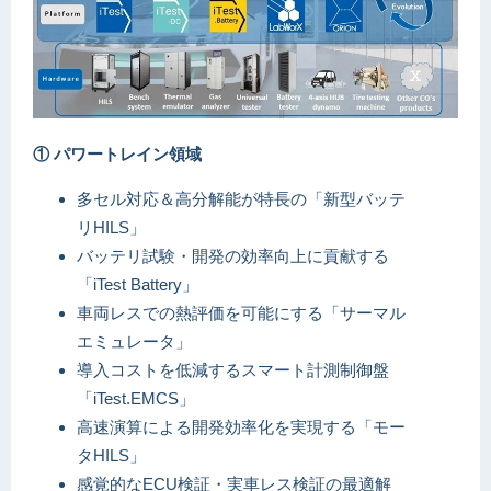
① パワートレイン領域
多セル対応＆高分解能が特長の「新型バッテ
リHILS」
バッテリ試験・開発の効率向上に貢献する
「iTest Battery」
車両レスでの熱評価を可能にする「サーマル
エミュレータ」
導入コストを低減するスマート計測制御盤
「iTest.EMCS」
高速演算による開発効率化を実現する「モー
タHILS」
感覚的なECU検証・実車レス検証の最適解