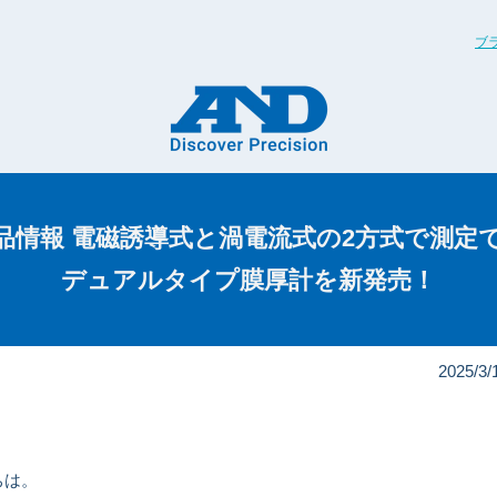
ブ
品情報 電磁誘導式と渦電流式の2方式で
測定
デュアルタイプ膜厚計を新発売！
2025/
ちは。