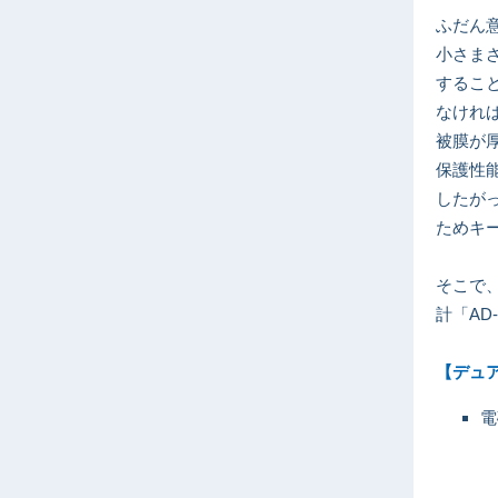
ふだん
小さま
するこ
なけれ
被膜が
保護性
したが
ためキ
そこで
計「AD
【デュア
電