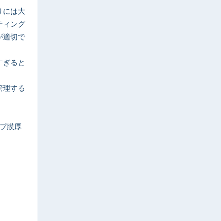
りには大
ティング
が適切で
すぎると
管理する
プ膜厚