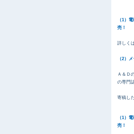
（1）
売！
詳しく
（2）
Ａ＆Ｄ
の専門
寄稿し
（1）
売！