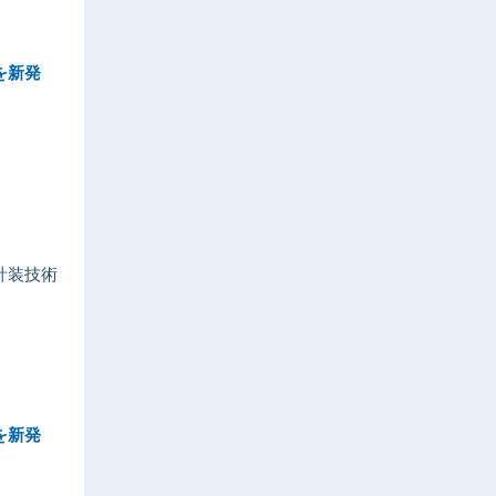
を新発
計装技術
を新発