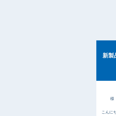
新製
様
こんに